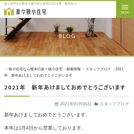
狭小住宅なら熊本の楽々狭小住宅の2021年 新年あけましておめでとうございますをご紹介
t
o
g
g
BLOG
l
e
n
a
狭小住宅なら熊本の楽々狭小住宅
新着情報
スタッフブログ
2021
v
年 新年あけましておめでとうございます
i
2021年 新年あけましておめでとうございます
g
a
2021年01月05日
スタッフブログ
t
i
新年あけましておめでとうございます。
o
本年は1月4日から営業しております。
n