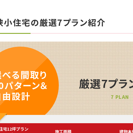
狭小住宅の厳選7プラン紹介
選べる間取り
厳選7プラ
30パターン＆
自由設計
7 PLAN
住宅12坪プラン
施工面積
建物本