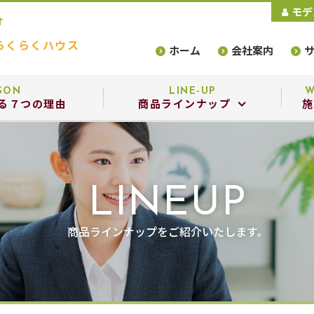
モデ
介
らくらくハウス
ホーム
会社案内
SON
LINE-UP
W
る７つの理由
商品ラインナップ
施
商品ラインナップ
設備・構造
LINEUP
選べるデザインスタイル
商品ラインナップをご紹介いたします。