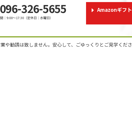
096-326-5655
Amazonギフ
時間
：
9:00～17:30
（
定休日
：
水曜日
）
営業や勧誘は致しません。安心して、ごゆっくりとご見学くだ