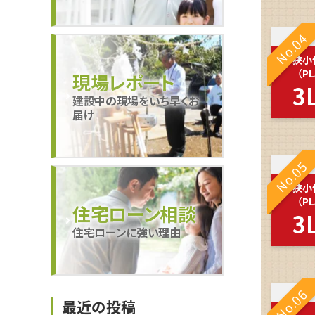
No.04
狭小
（PL
現場レポート
3
建設中の現場をいち早くお
届け
No.05
狭小
（PL
住宅ローン相談
3
住宅ローンに強い理由
No.06
最近の投稿