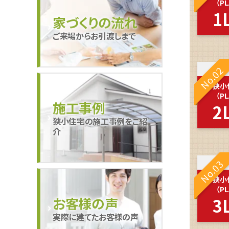
（PL
1
家づくりの流れ
ご来場からお引渡しまで
No.02
狭小
（PL
施工事例
2
狭小住宅の施工事例をご紹
介
No.03
狭小
（PL
3
お客様の声
実際に建てたお客様の声