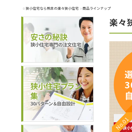
狭小住宅なら熊本の楽々狭小住宅
商品ラインナップ
楽々
安さの秘訣
狭小住宅専門の注文住宅
狭小住宅プラン
集
30パターン＆自由設計
No.01
狭小