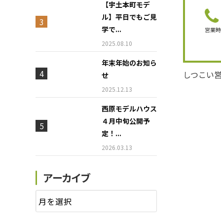
【宇土本町モデ
ル】平日でもご見
学で...
営業
2025.08.10
年末年始のお知ら
しつこい
せ
2025.12.13
西原モデルハウス
４月中旬公開予
定！...
2026.03.13
アーカイブ