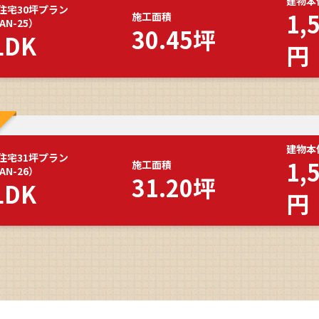
建物本
住宅30坪プラン
1,
施工面積
AN-25）
30.45坪
LDK
円
建物本
住宅31坪プラン
1,
施工面積
AN-26）
31.20坪
LDK
円