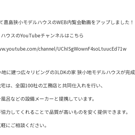
建て嘉島狭小モデルハウスのWEB内覧会動画をアップしました！
ハウスのYouTubeチャンネルはこちら
www.youtube.com/channel/UChISgWownF4soLtuucEd71w
小地に建つ広々リビングの3LDKの家 狭小地モデルハウスが完
宅は、全国100社の工務店と共同仕入れを行い、
や風呂などの設備メーカーと提携しています。
が協力してくれることで品質が高いものを安く提供できます。
気軽にご相談ください。