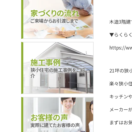
家づくりの流れ
ご来場からお引渡しまで
木造3階
▼らくらく
https://
施工事例
狭小住宅の施工事例をご紹
21坪の狭
介
楽々狭小住
キッチン
メーカー
お客様の声
まずはお
実際に建てたお客様の声