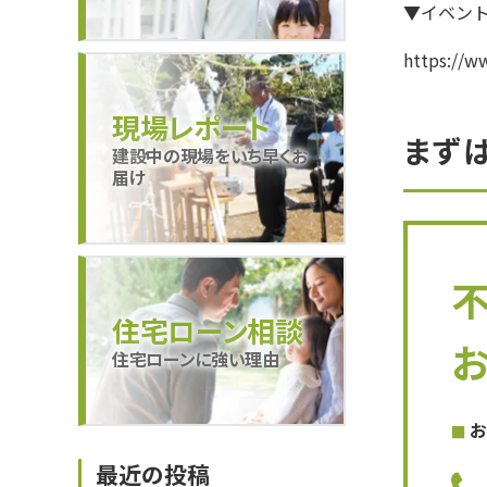
▼イベン
https://w
現場レポート
まず
建設中の現場をいち早くお
届け
住宅ローン相談
住宅ローンに強い理由
お
最近の投稿