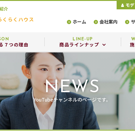
モデ
ご紹介
らくらくハウス
ホーム
会社案内
SON
LINE-UP
W
る７つの理由
商品ラインナップ
施
商品ラインナップ
設備・構造
NEWS
選べるデザインスタイル
YouTubeチャンネルのページです。