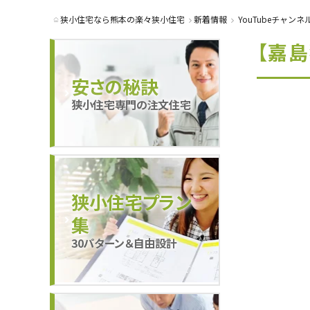
狭小住宅なら熊本の楽々狭小住宅
新着情報
YouTubeチャンネ
【嘉
安さの秘訣
狭小住宅専門の注文住宅
狭小住宅プラン
集
30パターン＆自由設計