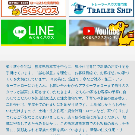
楽々狭小住宅は、熊本県熊本市を中心に、狭小住宅専門で新築の注文住宅を
手掛けています。「誠心誠意」を理念に、お客様目線で、お客様想いの家づ
くりを大切にしています。 その為に、迅速で丁寧なご対応・施工・アフ
ターフォローに力を入れ、お問い合わせからアフターフォローまで自社のス
タッフが誠実に対応させていただきます。 どちらの家もお客様の予算に合
わせてこだわりを沢山詰め込んだ注文住宅です。子育てや老後の住み替え、
二世帯住宅、平屋全ての住まいに対応が可能です。 土地探しからもお任せ
いただけますので、土地・注文住宅・資金計画・ローンなど、家づくりにま
つわるご不安なことがありましたら、楽々狭小住宅にお任せください。 地
域に密着してきた強みを活かし、この熊本県熊本市でのお客様の暮らしを快
適に、笑顔あふれる家族の空間を築いていきます。 新築の注文住宅・リ