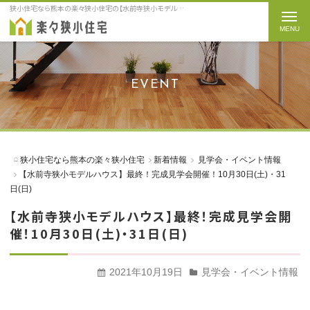
狭小住宅なら熊本の楽々狭小住宅の【水前寺狭小モデルハウス】最終！完成見学会開催！10月30日(土)・31日(日)をご紹介
t
o
g
g
EVENT
l
e
n
a
狭小住宅なら熊本の楽々狭小住宅
新着情報
見学会・イベント情報
v
【水前寺狭小モデルハウス】最終！完成見学会開催！10月30日(土)・31
i
日(日)
g
【水前寺狭小モデルハウス】最終！完成見学会開
a
催！10月30日(土)・31日(日)
t
i
2021年10月19日
見学会・イベント情報
o
n