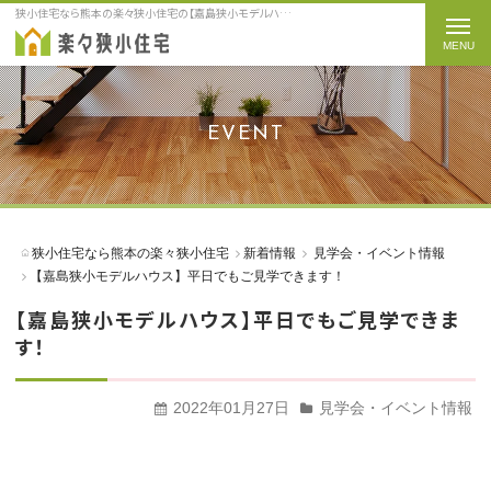
狭小住宅なら熊本の楽々狭小住宅の【嘉島狭小モデルハウス】平日でもご見学できます！をご紹介
t
o
g
g
EVENT
l
e
n
a
狭小住宅なら熊本の楽々狭小住宅
新着情報
見学会・イベント情報
v
【嘉島狭小モデルハウス】平日でもご見学できます！
i
【嘉島狭小モデルハウス】平日でもご見学できま
g
す！
a
t
2022年01月27日
見学会・イベント情報
i
o
n