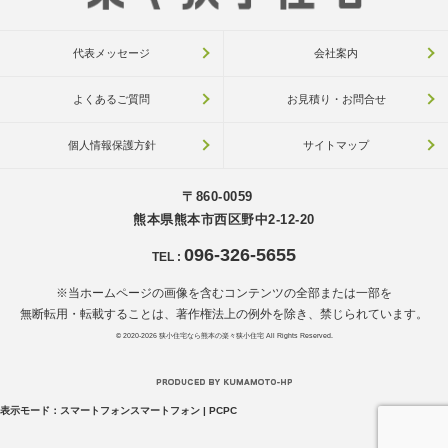
代表メッセージ
会社案内
よくあるご質問
お見積り・お問合せ
個人情報保護方針
サイトマップ
〒860-0059
熊本県熊本市西区野中2-12-20
096-326-5655
TEL
:
※当ホームページの画像を含むコンテンツの全部または一部を
無断転用・転載することは、著作権法上の例外を除き、禁じられています。
© 2020-2026
狭小住宅なら熊本の楽々狭小住宅
All Rights Reserved.
表示モード：
スマートフォン
スマートフォン
|
PC
PC