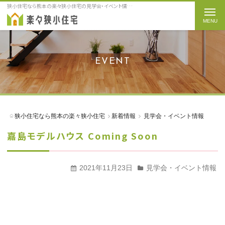
狭小住宅なら熊本の楽々狭小住宅の見学会・イベント情報をご紹介
t
o
g
g
EVENT
l
e
n
a
狭小住宅なら熊本の楽々狭小住宅
新着情報
見学会・イベント情報
v
嘉島モデルハウス Coming Soon
i
g
a
2021年11月23日
見学会・イベント情報
t
i
o
n