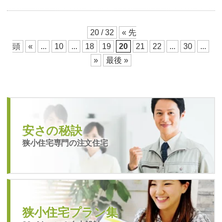
20 / 32
« 先
頭
«
...
10
...
18
19
20
21
22
...
30
...
»
最後 »
安さの秘訣
狭小住宅専門の注文住宅
狭小住宅プラン集