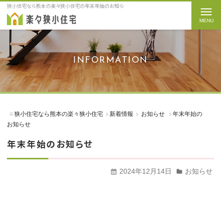
狭小住宅なら熊本の楽々狭小住宅の年末年始のお知らせをご紹介
t
o
g
g
INFORMATION
l
e
n
a
狭小住宅なら熊本の楽々狭小住宅
新着情報
お知らせ
年末年始の
v
お知らせ
i
年末年始のお知らせ
g
a
2024年12月14日
お知らせ
t
i
o
n