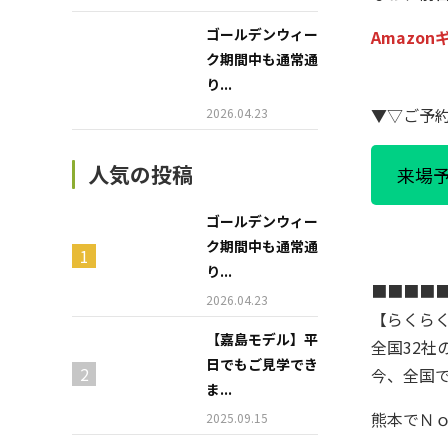
ゴールデンウィー
Amazo
ク期間中も通常通
り...
▼▽ご予
2026.04.23
人気の投稿
来場
ゴールデンウィー
ク期間中も通常通
り...
■■■■
2026.04.23
【らくら
【嘉島モデル】平
全国32社
日でもご見学でき
今、全国
ま...
熊本でＮ
2025.09.15