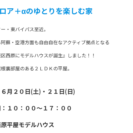
ロア＋αのゆとりを楽しむ家
ター・東バイパス至近。
も阿蘇・空港方面も自由自在なアクティブ拠点となる
東区西原にモデルハウスが誕生』しました！！
屋根裏部屋のある２ＬＤＫの平屋。
６月２０日(土)・２１日(日)
間：１０：００～１７：００
西原平屋モデルハウス