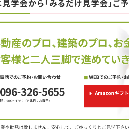
は見学会から「みるだけ見学会」ご予
不動産のプロ、建築のプロ、お
お客様と二人三脚で進めていき
電話でのご予約・お問い合わせ
WEBでのご予約・
096-326-5655
Amazonギフ
時間
：
9:00～17:30
（
定休日
：
水曜日
）
営業や勧誘は致しません。安心して、ごゆっくりとご見学下さ