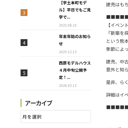
【宇土本町モデ
建売はも
ル】平日でもご見
■■■■
学で...
【イベン
2025.08.10
『新築を
年末年始のお知ら
という熊
せ
季節によ
2025.12.13
建売、中
西原モデルハウス
意外と知
４月中旬公開予
定！...
是非、ら
2026.03.13
詳細はイ
アーカイブ
■■■■