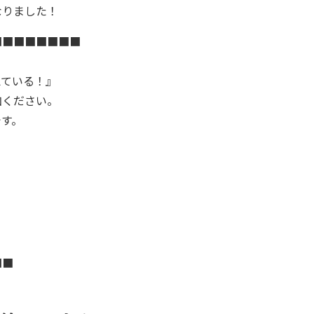
なりました！
■■■■■■■■
えている！』
加ください。
です。
！
■■