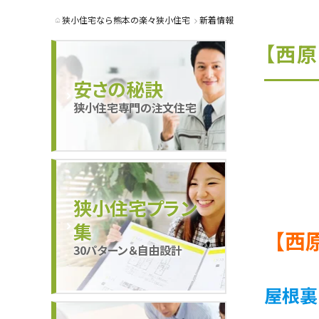
狭小住宅なら熊本の楽々狭小住宅
新着情報
【西原
安さの秘訣
狭小住宅専門の注文住宅
狭小住宅プラン
集
【西
30パターン＆自由設計
屋根裏