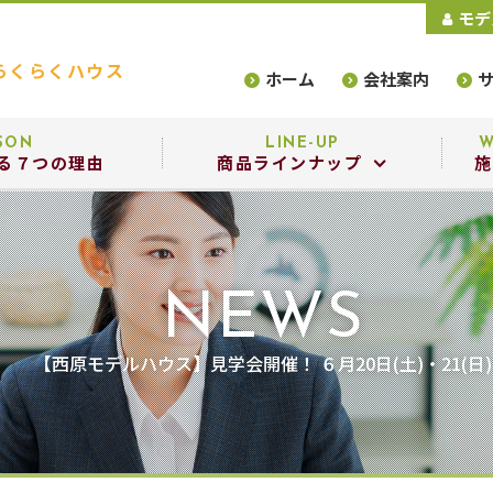
モデ
らくらくハウス
ホーム
会社案内
SON
LINE-UP
W
る７つの理由
商品ラインナップ
施
商品ラインナップ
設備・構造
NEWS
選べるデザインスタイル
【西原モデルハウス】見学会開催！ ６月20日(土)・21(日)